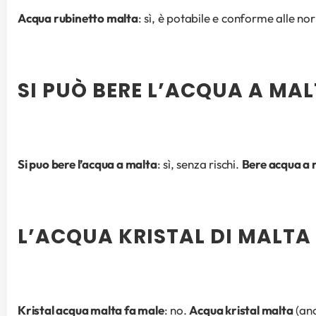
Acqua rubinetto malta
: sì, è potabile e conforme alle no
SI PUÒ BERE L’ACQUA A MA
Si puo bere l’acqua a malta
: sì, senza rischi. 
Bere acqua a 
L’ACQUA KRISTAL DI MALTA
Kristal acqua malta fa male
: no. 
Acqua kristal malta
 (an