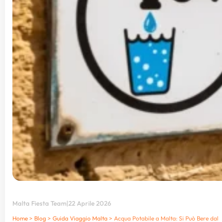
Malta Fiesta Team
|
22 Aprile 2026
Home
>
Blog
>
Guida Viaggio Malta
>
Acqua Potabile a Malta: Si Può Bere dal