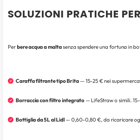
SOLUZIONI PRATICHE PER
Per 
bere acqua a malta
 senza spendere una fortuna in bot
Caraffa filtrante tipo Brita
 — 15-25 € nei supermercati
Borraccia con filtro integrato
 — LifeStraw o simili. 15
Bottiglia da 5L al Lidl
 — 0,60-0,80 €, da ricaricare ogn