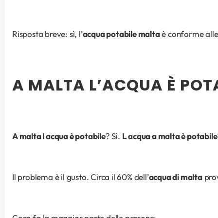
Risposta breve: sì, l’
acqua potabile malta
 è conforme alle
A MALTA L’ACQUA È POT
A malta l acqua è potabile
? Sì. 
L acqua a malta è potabile
Il problema è il gusto. Circa il 60% dell’
acqua di malta
 pro
Cosa fa la maggior parte delle persone: