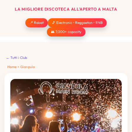
LA MIGLIORE DISCOTECA ALL'APERTO A MALTA
📍 Rabat
🎵 Electronic • Reggaeton • RNB
👥 7,000+ capacity
← Tutti i Club
Home
>
Gianpula