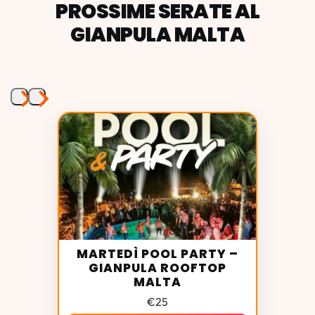
PROSSIME SERATE AL
GIANPULA MALTA
Gianpula complex
Malta
Gianpula Main Room
- lo spazio più grande del
complesso. Hit commerciali, DJ internazionali,
suono e luci da festival. È qui che suonano le teste
di serie e dove la folla è più densa. Capacità: oltre
2.000 persone. Le
foto della Gianpula Main
Room
parlano da sole, e le
recensioni della Main
Room
sono unanimi: è il cuore del Gianpula.
MARTEDÌ POOL PARTY –
GIANPULA ROOFTOP
Marrakech Club
- lo spazio open-air iconico
MALTA
circondato da palme. Qui si tengono la
€
25
leggendaria
White Party
e i
French Fridays
. Il