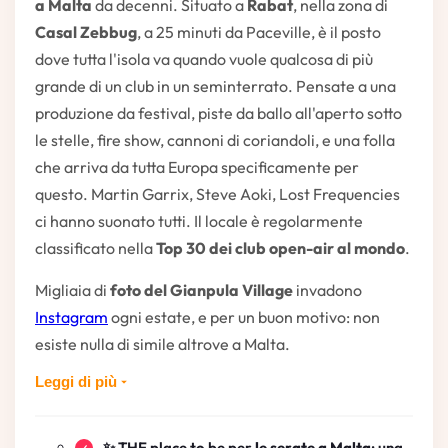
a Malta
da decenni. Situato a
Rabat
, nella zona di
Casal Zebbug
, a 25 minuti da Paceville, è il posto
dove tutta l'isola va quando vuole qualcosa di più
grande di un club in un seminterrato. Pensate a una
produzione da festival, piste da ballo all'aperto sotto
le stelle, fire show, cannoni di coriandoli, e una folla
che arriva da tutta Europa specificamente per
questo. Martin Garrix, Steve Aoki, Lost Frequencies
ci hanno suonato tutti. Il locale è regolarmente
classificato nella
Top 30 dei club open-air al mondo
.
Migliaia di
foto del Gianpula Village
invadono
Instagram
ogni estate, e per un buon motivo: non
esiste nulla di simile altrove a Malta.
Leggi di più
✨ THE place to be per
le serate a Malta
: una