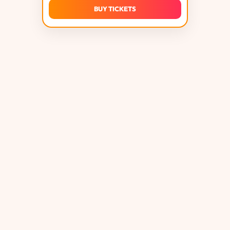
Marrakech è lo spazio di cui la gente si ricorda di
BUY TICKETS
più.
The Rooftop
- il
rooftop del Gianpula
con piscina
e vista sopraelevata su tutto il complesso. Pool
party, beats latini, reggaeton. L'unico posto a
Malta dove potete nuotare e ballare in una
discoteca
open-air contemporaneamente.
Club Phoenix
- la sala techno ed elettronica. Più
scura, più underground, per chi vuole beats più
duri.
Groove Gardens
- house music in un giardino.
Rilassato, groovy, all'aperto.
The Vault
- rock, metal e alternativo. La sala
sorpresa che differenzia Gianpula da ogni altro