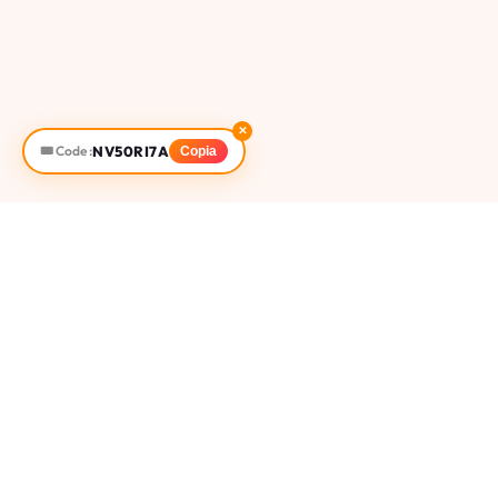
✕
NV50RI7A
🎟️ Code :
Copia