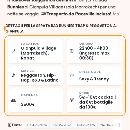
Bunnies
al Gianpula Village (sala Marrakech) per una
notte selvaggia. 🚌
Trasporto da Paceville incluso!
🐰⚡
DETTAGLI PER LA SERATA BAD BUNNIES TRAP & REGGAETON AL
GIANPULA
LOCATION
ORARIO
Gianpula Village
22h00 - 4h00
📍
⏰
(Marrakech),
(Ingresso max
Rabat
00:30)
MUSICA
DRESS CODE
🎵
👕
Reggaeton, Hip-
Sexy & Trendy
Hop, R&B & Latino
DRINK
CAPIENZA
5€–10€; cocktail
👥
🍹
da 8€; bottiglie
3500+
da 100€
❯
🗓️ Date :
03-06-2026
10-06-2026
17-06-2026
24-06-2026
01