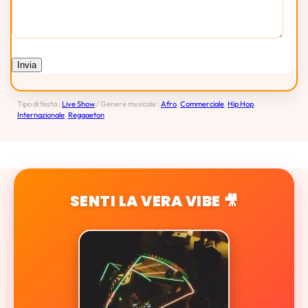
Tipo di festa :
Live Show
/ Genere musicale :
Afro
,
Commerciale
,
Hip Hop
,
Internazionale
,
Reggaeton
SENTI LA VERA VIBE 🎥