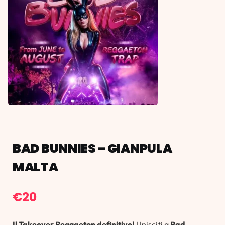
BAD BUNNIES – GIANPULA
MALTA
€
20
Il Takeover Reggaeton definitivo!
Unisciti a
Bad