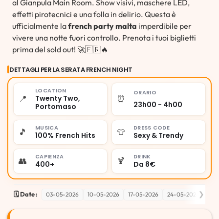
al Gianpula Main Room. Show visivi, maschere LED,
effetti pirotecnici e una folla in delirio. Questa è
ufficialmente la
french party malta
imperdibile per
vivere una notte fuori controllo. Prenota i tuoi biglietti
prima del sold out! 🚀🇫🇷🔥
DETTAGLI PER LA SERATA FRENCH NIGHT
LOCATION
ORARIO
📍
⏰
Twenty Two,
23h00 - 4h00
Portomaso
MUSICA
DRESS CODE
🎵
👕
100% French Hits
Sexy & Trendy
CAPIENZA
DRINK
👥
🍹
400+
Da 8€
❯
🗓️ Date :
03-05-2026
10-05-2026
17-05-2026
24-05-2026
31-