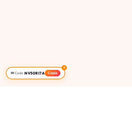
✕
NV50RI7A
🎟️ Code :
Copia