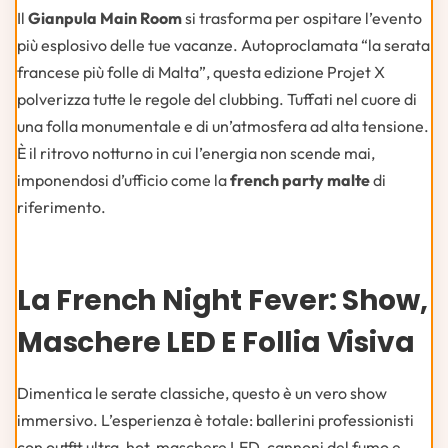
Il
Gianpula Main Room
si trasforma per ospitare l’evento
più esplosivo delle tue vacanze. Autoproclamata “la serata
francese più folle di Malta”, questa edizione Projet X
polverizza tutte le regole del clubbing. Tuffati nel cuore di
una folla monumentale e di un’atmosfera ad alta tensione.
È il ritrovo notturno in cui l’energia non scende mai,
imponendosi d’ufficio come la
french party malte
di
riferimento.
La French Night Fever: Show,
Maschere LED E Follia Visiva
Dimentica le serate classiche, questo è un vero show
immersivo. L’esperienza è totale: ballerini professionisti
con outfit ultra-hot, maschere LED, cannoni del fumo e