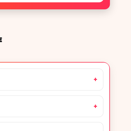
E
+
+