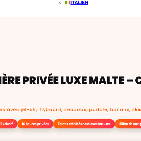
ITALIEN
IÈRE PRIVÉE LUXE MALTE – 
ées avec jet-ski, flyboard, seabobs, paddle, banane, sk
 Exclusif
10 heures privées
Toutes activités nautiques incluses
55km de navi