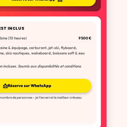
EST INCLUS
abine (10 heures)
9 500 €
taine & équipage, carburant, jet-ski, flyboard,
e, skis nautiques, wakeboard, boissons soft & eau
n incluses. Soumis aux disponibilités et conditions
📩
Réserve sur WhatsApp
 nombre de personnes – je t’enverrai le meilleur créneau