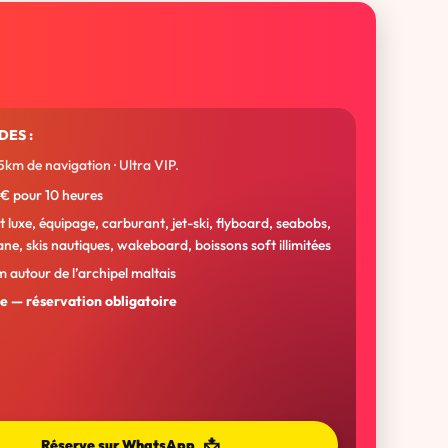
DES :
55km de navigation · Ultra VIP.
€ pour 10 heures
 luxe, équipage, carburant, jet-ski, flyboard, seabobs,
ne, skis nautiques, wakeboard, boissons soft illimitées
 autour de l’archipel maltais
 — réservation obligatoire
📩
Réserve sur WhatsApp