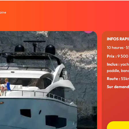
bine
INFOS RAPI
10 heures · 
Prix :
9 500 
Inclus :
yacht
paddle, bana
Route :
55km
Sur demande