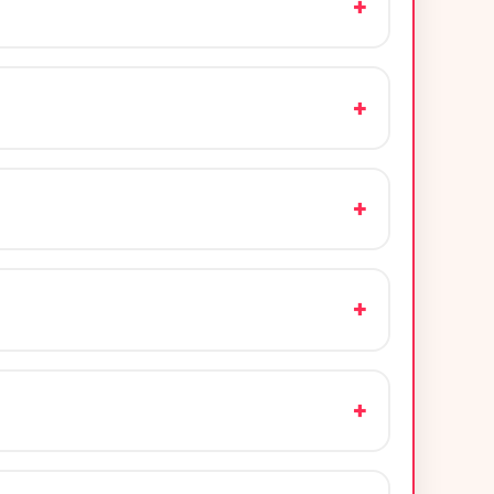
+
+
+
+
+