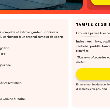
TARIFS & CE QUI 
us complète et extravagante disponible à
Croisière privée luxe c
t du carburant à un arsenal complet de sports
Inclus :
yacht luxe, capi
seabobs, paddle, banan
gation.
illimitées.
bord.
*Boissons alcoolisées no
météo.
 journée.
ès réservation.
Envoie-moi tes dates et le
disponible et le prix final.
xe Cabine à Malte.