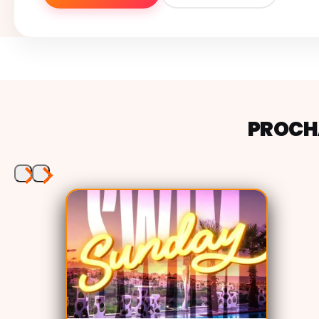
PROCHA
Vendredi (printemps) / Lundi (été) -
White Party
:
l