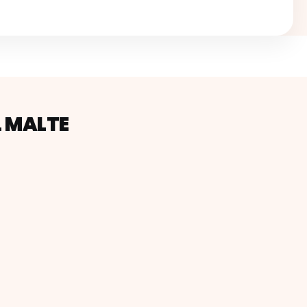
L MALTE
ire, de la tête aux pieds. DJ sets internationaux, vue