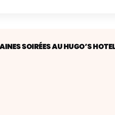
INES SOIRÉES AU HUGO’S HOTE
a soirée la plus élégante de Malte. Dress code tout blanc obligato