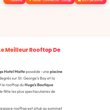
📍 Paceville
🎵 House • Commercial • Lounge
👥 500+ personnes
Le Meilleur Rooftop De
o Hotel Malte
possède : une
piscine
egrés sur St. George's Bay et la
t le rooftop du
Hugo's Boutique
 de fête les plus spectaculaires de
 l'espace rooftop est situé au sommet