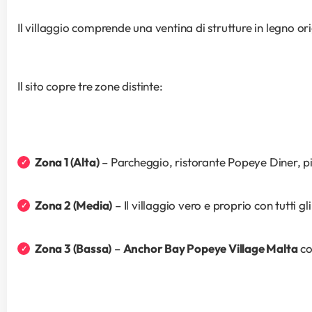
Il villaggio comprende una ventina di strutture in legno or
Il sito copre tre zone distinte:
Zona 1 (Alta)
 – Parcheggio, ristorante Popeye Diner, pi
Zona 2 (Media)
 – Il villaggio vero e proprio con tutti 
Zona 3 (Bassa)
 – 
Anchor Bay Popeye Village Malta
 c