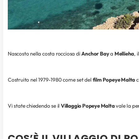
Nascosto nella costa rocciosa di 
Anchor Bay
 a 
Mellieha
, i
Costruito nel 1979-1980 come set del 
film Popeye Malta
 
Vi state chiedendo se il 
Villaggio Popeye Malta
 vale la pe
COS’È IL VILLAGGIO DI P