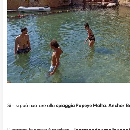
Sì – si può nuotare alla 
spiaggia Popeye Malta
. 
Anchor B
L’ingresso in acqua è roccioso – 
le scarpe da scoglio so