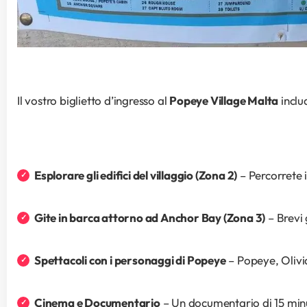
Il vostro biglietto d’ingresso al 
Popeye Village Malta
 incl
Esplorare gli edifici del villaggio (Zona 2)
 – Percorrete 
Gite in barca attorno ad Anchor Bay (Zona 3)
 – Brevi
Spettacoli con i personaggi di Popeye
 – Popeye, Olivi
Cinema e Documentario
 – Un documentario di 15 minu