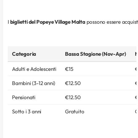
I 
biglietti del Popeye Village Malta
 possono essere acquista
Categoria
Bassa Stagione (Nov-Apr)
M
Adulti e Adolescenti
€15
€
Bambini (3-12 anni)
€12.50
€
Pensionati
€12.50
€
Sotto i 3 anni
Gratuito
G