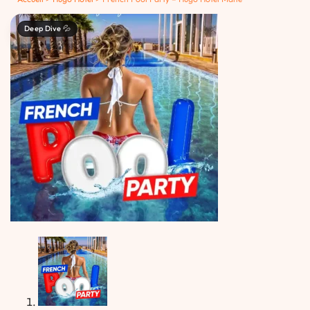
Deep Dive 💦