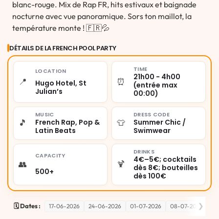
blanc-rouge. Mix de Rap FR, hits estivaux et baignade
nocturne avec vue panoramique. Sors ton maillot, la
température monte ! 🇫🇷💦
DÉTAILS DE LA FRENCH POOL PARTY
TIME
LOCATION
21h00 - 4h00
📍
⏰
Hugo Hotel, St
(entrée max
Julian’s
00:00)
MUSIC
DRESS CODE
🎵
👕
French Rap, Pop &
Summer Chic /
Latin Beats
Swimwear
DRINKS
CAPACITY
4€–5€; cocktails
👥
🍹
dès 8€; bouteilles
500+
dès 100€
❯
🗓️ Dates :
17-06-2026
24-06-2026
01-07-2026
08-07-2026
15