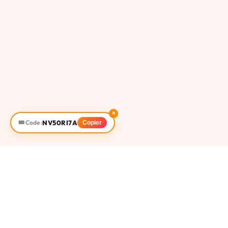
✕
NV50RI7A
🎟️ Code :
Copier