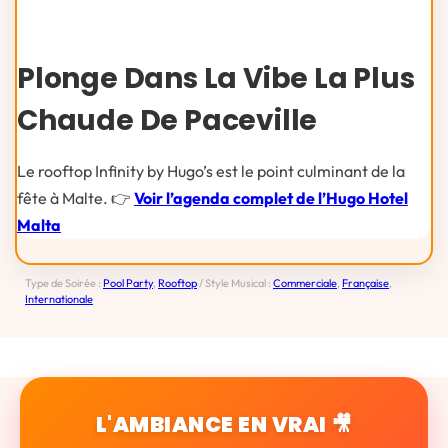
Plonge Dans La Vibe La Plus
Chaude De Paceville
Le rooftop Infinity by Hugo’s est le point culminant de la
fête à Malte. 👉
Voir l’agenda complet de l’Hugo Hotel
Malta
Type de Soirée :
Pool Party
,
Rooftop
/ Style Musical :
Commerciale
,
Française
,
Internationale
L'AMBIANCE EN VRAI 🎥