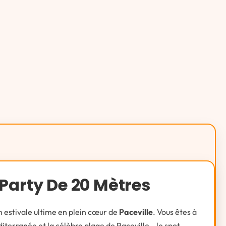
 Party De 20 Mètres
n estivale ultime en plein cœur de
Paceville
. Vous êtes à
diterranée et la célèbre plage de Paceville—le spot