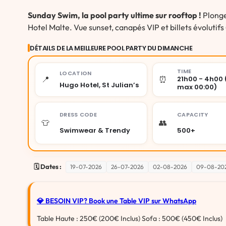
Sunday Swim, la pool party ultime sur rooftop !
Plonge
Hotel Malte. Vue sunset, canapés VIP et billets évolutifs 
DÉTAILS DE LA MEILLEURE POOL PARTY DU DIMANCHE
TIME
LOCATION
📍
⏰
21h00 - 4h00 
Hugo Hotel, St Julian’s
max 00:00)
DRESS CODE
CAPACITY
👕
👥
Swimwear & Trendy
500+
🗓️ Dates :
19-07-2026
26-07-2026
02-08-2026
09-08-20
💎 BESOIN VIP?
Book une Table VIP sur WhatsApp
Table Haute : 250€ (200€ Inclus) Sofa : 500€ (450€ Inclus)