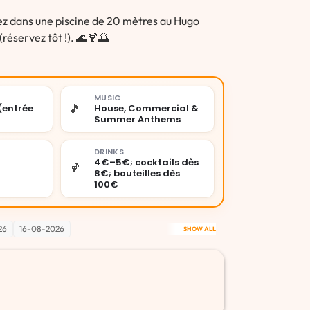
z dans une piscine de 20 mètres au Hugo
(réservez tôt !). 🌊🍹🌅
MUSIC
🎵
(entrée
House, Commercial &
Summer Anthems
DRINKS
4€–5€; cocktails dès
🍹
8€; bouteilles dès
100€
26
16-08-2026
SHOW ALL