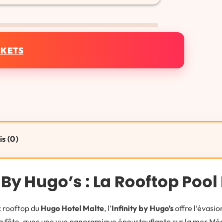
CKETS
is (0)
 By Hugo’s : La Rooftop Pool
x rooftop du
Hugo Hotel Malte
, l’
Infinity by Hugo’s
offre l’évasio
 la fête, avec une vue panoramique époustouflante sur la mer Mé