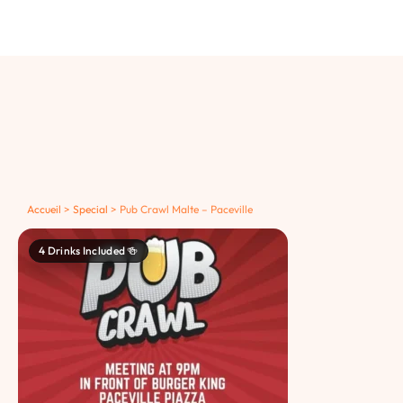
Accueil
>
Special
>
Pub Crawl Malte – Paceville
4 Drinks Included 🍻