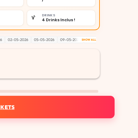
DRINKS
🍹
4 Drinks Inclus !
26
02-05-2026
05-05-2026
09-05-2026
12-05-2026
16-05-2026
SHOW ALL
CKETS