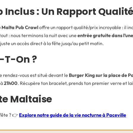
b Inclus : Un Rapport Qualit
u
Malta Pub Crawl
offre un rapport qualité/prix incroyable : il in
 tout : nous terminons la nuit avec une
entrée gratuite dans l’une
uste un accès direct à la fête jusqu’au petit matin.
e-T-On ?
e rendez-vous est situé devant le
Burger King sur la place de Pa
 à
21h00
. Récupère ton bracelet, prends ton premier verre et la
te Maltaise
 fête ? 👉
Explore notre guide de la vie nocturne à Paceville