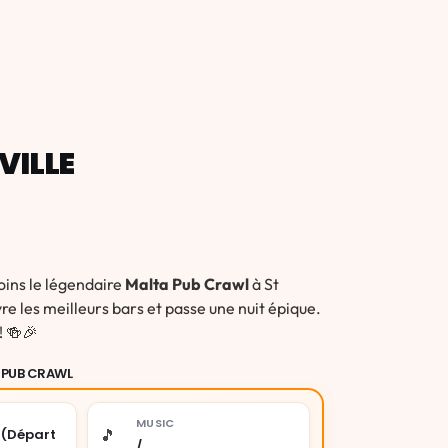
VILLE
oins le légendaire
Malta Pub Crawl
à St
e les meilleurs bars et passe une nuit épique.
! 🍻🎉
 PUB CRAWL
MUSIC
🎵
 (Départ
/