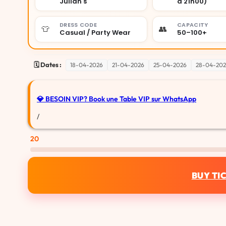
Julian's
à 21h00)
DRESS CODE
CAPACITY
👕
👥
Casual / Party Wear
50–100+
🗓️ Dates :
18-04-2026
21-04-2026
25-04-2026
28-04-20
💎 BESOIN VIP?
Book une Table VIP sur WhatsApp
/
20
BUY TI