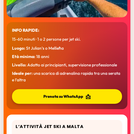
INFO RAPIDE:
15-60 minuti · 1 o 2 persone per jet ski.
Luogo:
St Julian’s o Mellieħa
Età minima:
18 anni
Livello:
Adatto ai principianti, supervisione professionale
Ideale per:
una scarica di adrenalina rapida tra una serata
e l’altra
📩
Prenota su WhatsApp
L’ATTIVITÀ JET SKI A MALTA