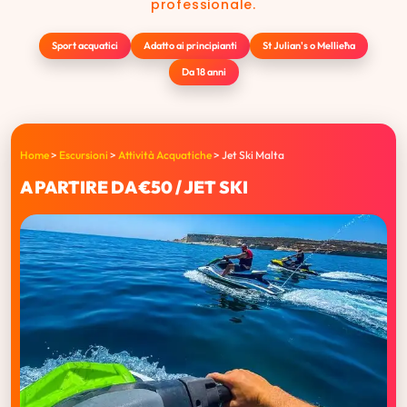
professionale.
Sport acquatici
Adatto ai principianti
St Julian's o Mellieħa
Da 18 anni
Home
>
Escursioni
>
Attività Acquatiche
>
Jet Ski Malta
A PARTIRE DA €50 / JET SKI