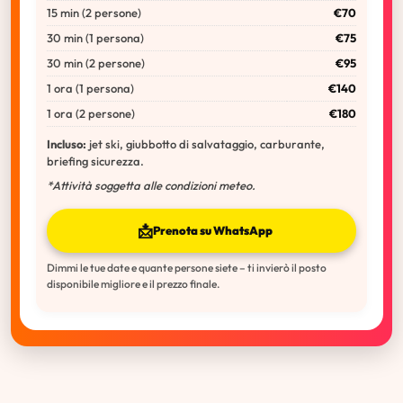
15 min (2 persone)
€70
30 min (1 persona)
€75
30 min (2 persone)
€95
1 ora (1 persona)
€140
1 ora (2 persone)
€180
Incluso:
jet ski, giubbotto di salvataggio, carburante,
briefing sicurezza.
*Attività soggetta alle condizioni meteo.
📩
Prenota su WhatsApp
Dimmi le tue date e quante persone siete – ti invierò il posto
disponibile migliore e il prezzo finale.