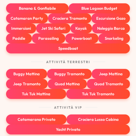
Banana & Gonfiabile
Blue Lagoon Budget
Catamaran Party
Crociera Tramonto
Escursione Gozo
Immersioni
Jet Ski Safari
Kayak
Noleggio Barca
Paddle
Parasailing
Powerboat
Snorkeling
Speedboat
ATTIVITÀ TERRESTRI
Buggy Mattina
Buggy Tramonto
Jeep Mattina
Jeep Tramonto
Quad Mattina
Quad Tramonto
Tuk Tuk Mattina
Tuk Tuk Tramonto
ATTIVITÀ VIP
Catamarano Privato
Crociera Lusso Cabina
Yacht Privato