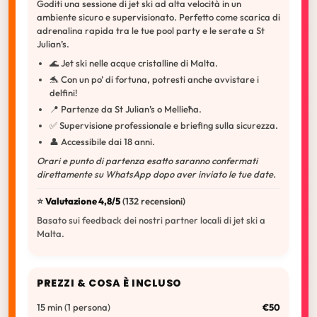
Goditi una sessione di jet ski ad alta velocità in un
ambiente sicuro e supervisionato. Perfetto come scarica di
adrenalina rapida tra le tue pool party e le serate a St
Julian’s.
🌊 Jet ski nelle acque cristalline di Malta.
🐬 Con un po’ di fortuna, potresti anche avvistare i
delfini!
📍 Partenze da St Julian’s o Mellieħa.
✅ Supervisione professionale e briefing sulla sicurezza.
👤 Accessibile dai 18 anni.
Orari e punto di partenza esatto saranno confermati
direttamente su WhatsApp dopo aver inviato le tue date.
⭐️
Valutazione 4,8/5
(132 recensioni)
Basato sui feedback dei nostri partner locali di jet ski a
Malta.
PREZZI & COSA È INCLUSO
15 min (1 persona)
€50