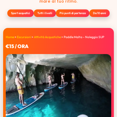
mare al tuo ritmo.
Sport acquatici
Tutti i livelli
Più punti di partenza
Da 10 anni
Home
>
Escursioni
>
Attività Acquatiche
>
Paddle Malta – Noleggio SUP
€15 / ORA