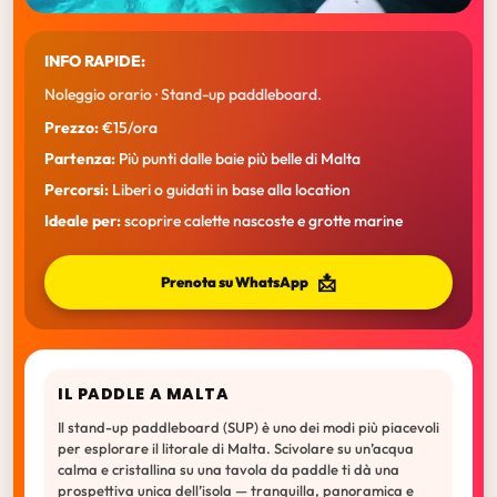
INFO RAPIDE:
Noleggio orario · Stand-up paddleboard.
Prezzo:
€15/ora
Partenza:
Più punti dalle baie più belle di Malta
Percorsi:
Liberi o guidati in base alla location
Ideale per:
scoprire calette nascoste e grotte marine
📩
Prenota su WhatsApp
IL PADDLE A MALTA
Il stand-up paddleboard (SUP) è uno dei modi più piacevoli
per esplorare il litorale di Malta. Scivolare su un’acqua
calma e cristallina su una tavola da paddle ti dà una
prospettiva unica dell’isola — tranquilla, panoramica e