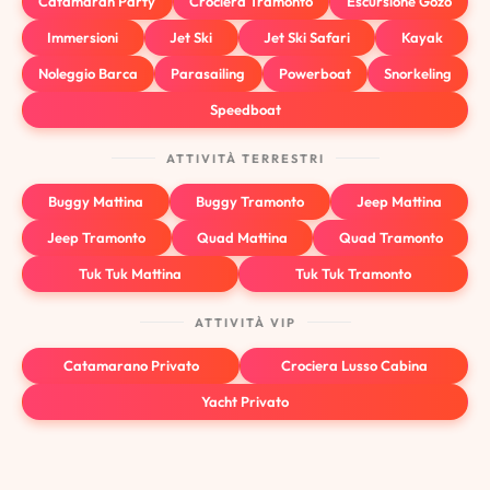
Catamaran Party
Crociera Tramonto
Escursione Gozo
Immersioni
Jet Ski
Jet Ski Safari
Kayak
Noleggio Barca
Parasailing
Powerboat
Snorkeling
Speedboat
ATTIVITÀ TERRESTRI
Buggy Mattina
Buggy Tramonto
Jeep Mattina
Jeep Tramonto
Quad Mattina
Quad Tramonto
Tuk Tuk Mattina
Tuk Tuk Tramonto
ATTIVITÀ VIP
Catamarano Privato
Crociera Lusso Cabina
Yacht Privato