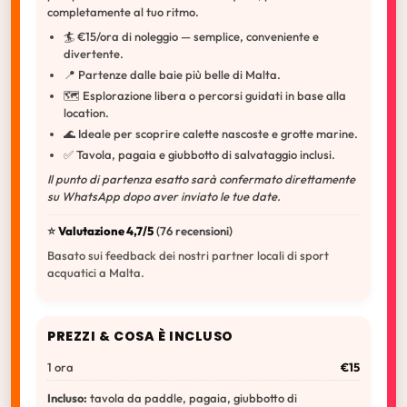
completamente al tuo ritmo.
🏄 €15/ora di noleggio — semplice, conveniente e
divertente.
📍 Partenze dalle baie più belle di Malta.
🗺️ Esplorazione libera o percorsi guidati in base alla
location.
🌊 Ideale per scoprire calette nascoste e grotte marine.
✅ Tavola, pagaia e giubbotto di salvataggio inclusi.
Il punto di partenza esatto sarà confermato direttamente
su WhatsApp dopo aver inviato le tue date.
⭐️
Valutazione 4,7/5
(76 recensioni)
Basato sui feedback dei nostri partner locali di sport
acquatici a Malta.
PREZZI & COSA È INCLUSO
1 ora
€15
Incluso:
tavola da paddle, pagaia, giubbotto di