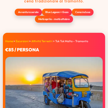
cena tradizionale al tramonto.
Avventura serale
Blue Lagoon + Gozo
Cena inclusa
Metà aprile - metà ottobre
Home
>
Escursioni
>
Attività Terrestri
>
Tuk Tuk Malta – Tramonto
€85 / PERSONA