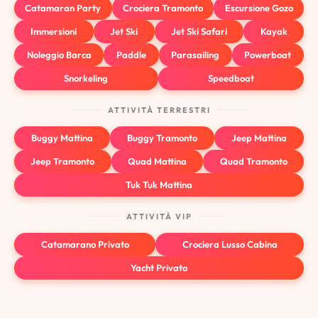
Catamaran Party
Crociera Tramonto
Escursione Gozo
Immersioni
Jet Ski
Jet Ski Safari
Kayak
Noleggio Barca
Paddle
Parasailing
Powerboat
Snorkeling
Speedboat
ATTIVITÀ TERRESTRI
Buggy Mattina
Buggy Tramonto
Jeep Mattina
Jeep Tramonto
Quad Mattina
Quad Tramonto
Tuk Tuk Mattina
ATTIVITÀ VIP
Catamarano Privato
Crociera Lusso Cabina
Yacht Privato