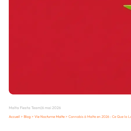
Malta Fiesta Team
|
6 mai 2026
Accueil
>
Blog
>
Vie Nocturne Malte
>
Cannabis à Malte en 2026 : Ce Que la Lo