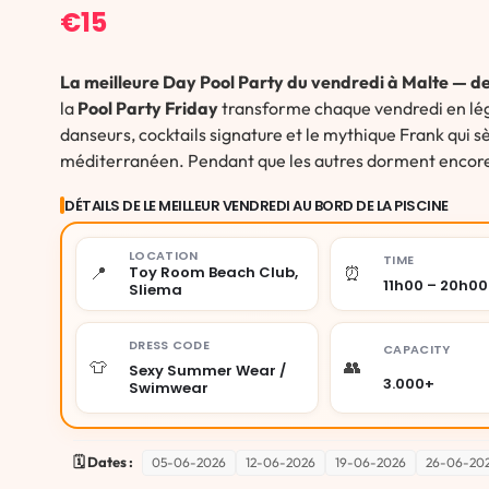
€
15
La meilleure Day Pool Party du vendredi à Malte — de
la
Pool Party Friday
transforme chaque vendredi en lég
danseurs, cocktails signature et le mythique Frank qui s
méditerranéen. Pendant que les autres dorment encore, t
DÉTAILS DE LE MEILLEUR VENDREDI AU BORD DE LA PISCINE
LOCATION
TIME
📍
⏰
Toy Room Beach Club,
11h00 – 20h00
Sliema
DRESS CODE
CAPACITY
👕
👥
Sexy Summer Wear /
3.000+
Swimwear
🗓️ Dates :
05-06-2026
12-06-2026
19-06-2026
26-06-20