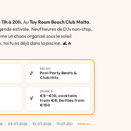
 11h à 20h.
Au
Toy Room Beach Club Malta
,
ende estivale. Neuf heures de DJs non-stop,
ème un chaos organisé sous le soleil
oi tu es déjà dans la piscine. 🌊🔥
MUSIC
🎵
Pool Party Beats &
Club Hits
DRINKS
€5–€10; cocktails
🍹
from €8; bottles from
€150
26
03-07-2026
10-07-2026
17-07-2026
24-07-2026
31-07-2026
0
SHOW ALL