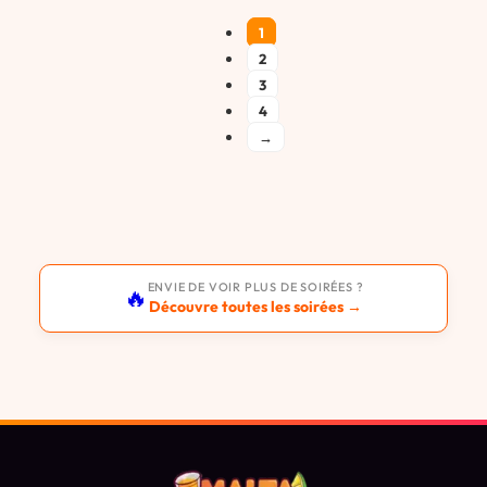
1
2
3
4
→
ENVIE DE VOIR PLUS DE SOIRÉES ?
🔥
Découvre toutes les soirées →