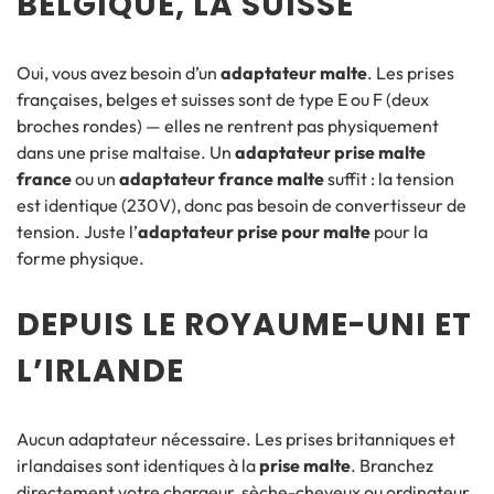
BELGIQUE, LA SUISSE
Oui, vous avez besoin d’un
adaptateur malte
. Les prises
françaises, belges et suisses sont de type E ou F (deux
broches rondes) — elles ne rentrent pas physiquement
dans une prise maltaise. Un
adaptateur prise malte
france
ou un
adaptateur france malte
suffit : la tension
est identique (230V), donc pas besoin de convertisseur de
tension. Juste l’
adaptateur prise pour malte
pour la
forme physique.
DEPUIS LE ROYAUME-UNI ET
L’IRLANDE
Aucun adaptateur nécessaire. Les prises britanniques et
irlandaises sont identiques à la
prise malte
. Branchez
directement votre chargeur, sèche-cheveux ou ordinateur.