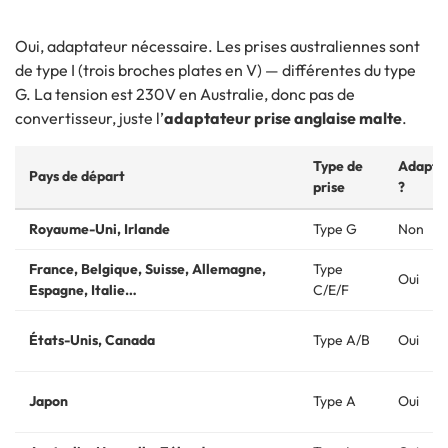
Oui, adaptateur nécessaire. Les prises australiennes sont
de type I (trois broches plates en V) — différentes du type
G. La tension est 230V en Australie, donc pas de
convertisseur, juste l’
adaptateur prise anglaise malte
.
Type de
Adapta
Pays de départ
prise
?
Royaume-Uni, Irlande
Type G
Non
France, Belgique, Suisse, Allemagne,
Type
Oui
Espagne, Italie…
C/E/F
États-Unis, Canada
Type A/B
Oui
Japon
Type A
Oui