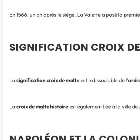
En 1566, un an après le siège, La Valette a posé la premi
SIGNIFICATION CROIX D
La 
signification croix de malte
 est indissociable de l’
ordr
La 
croix de malte histoire
 est également liée à la ville d
NAPOLÉON ET LA COLON