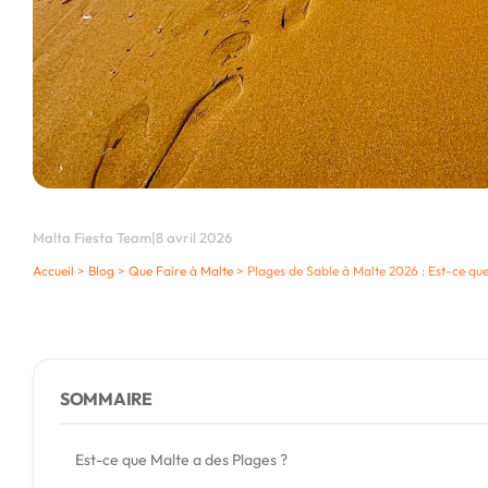
Malta Fiesta Team
|
8 avril 2026
Accueil
>
Blog
>
Que Faire à Malte
>
Plages de Sable à Malte 2026 : Est-ce qu
SOMMAIRE
Est-ce que Malte a des Plages ?