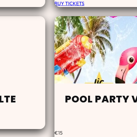
BUY TICKETS
LTE
POOL PARTY 
€
15