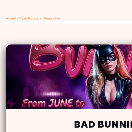
Accueil
>
Styles Musicaux
>
Reggaeton
BAD BUNNI