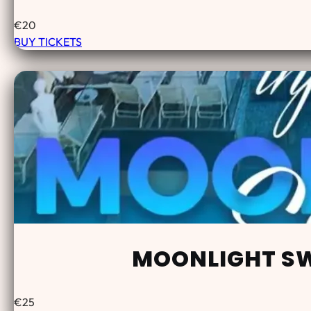
€
20
BUY TICKETS
MOONLIGHT SW
€
25