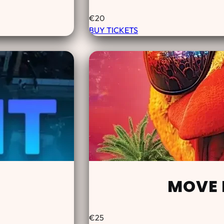
€
20
BUY TICKETS
MOVE 
€
25